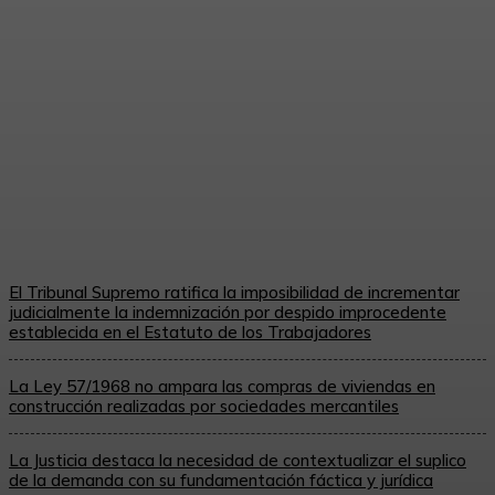
contemplado en la Ley de
Propiedad Intelectual, el
nombramiento de curador y
la exhibición por el autor
de...
Maria Luisa Gil Meana
-
16 De Junio De 2026
El Tribunal Supremo ratifica la imposibilidad de incrementar
judicialmente la indemnización por despido improcedente
establecida en el Estatuto de los Trabajadores
La Ley 57/1968 no ampara las compras de viviendas en
construcción realizadas por sociedades mercantiles
La Justicia destaca la necesidad de contextualizar el suplico
de la demanda con su fundamentación fáctica y jurídica