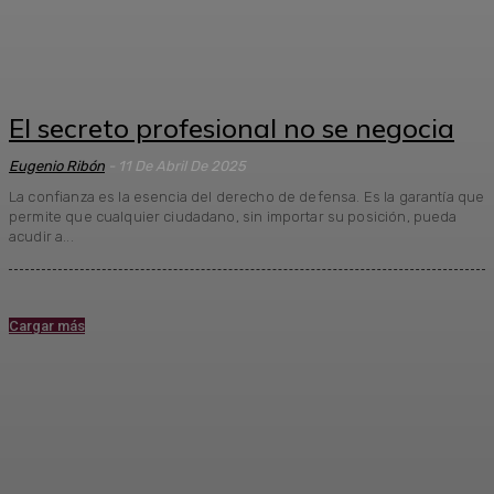
El secreto profesional no se negocia
Eugenio Ribón
-
11 De Abril De 2025
La confianza es la esencia del derecho de defensa. Es la garantía que
permite que cualquier ciudadano, sin importar su posición, pueda
acudir a...
Cargar más