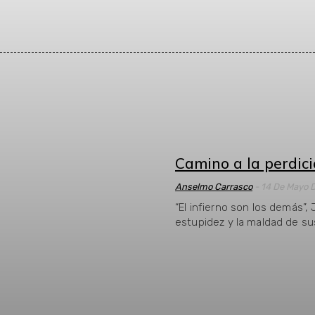
Camino a la perdició
Anselmo Carrasco
-
14 De Mayo 
“El infierno son los demás”,
estupidez y la maldad de su