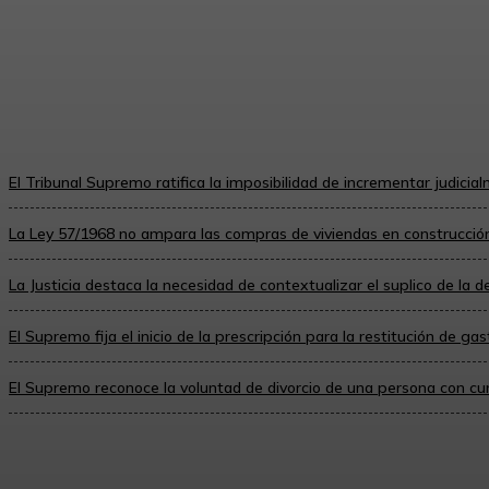
Consideraciones sobre el derecho de partici
exhibición por el autor de...
Maria Luisa Gil Meana
-
16 De Junio De 2026
El Tribunal Supremo ratifica la imposibilidad de incrementar judic
La Ley 57/1968 no ampara las compras de viviendas en construcción
La Justicia destaca la necesidad de contextualizar el suplico de la
El Supremo fija el inicio de la prescripción para la restitución de ga
El Supremo reconoce la voluntad de divorcio de una persona con cu