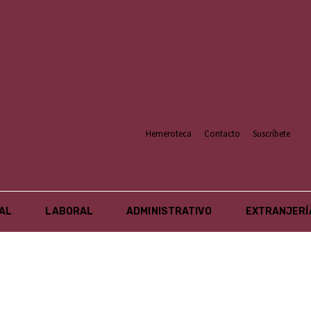
Hemeroteca
Contacto
Suscríbete
AL
LABORAL
ADMINISTRATIVO
EXTRANJERÍ