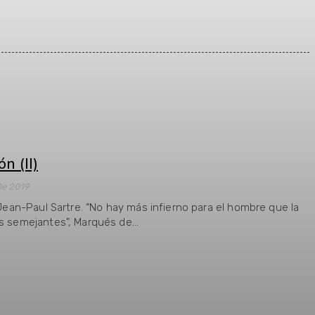
n (II)
De 2019
 Jean-Paul Sartre. “No hay más infierno para el hombre que la
s semejantes”, Marqués de...