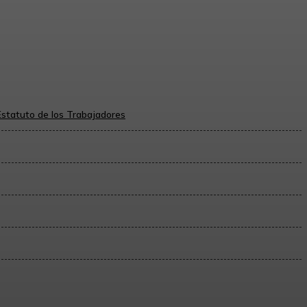
lectual, el nombramiento de curador y la
Estatuto de los Trabajadores