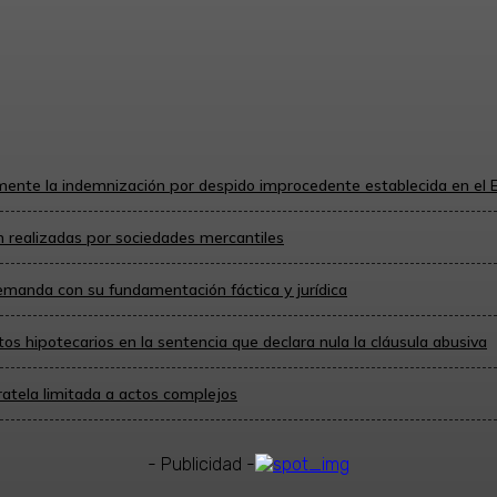
pación contemplado en la Ley de Propiedad Inte
ialmente la indemnización por despido improcedente establecida en el 
 realizadas por sociedades mercantiles
 demanda con su fundamentación fáctica y jurídica
stos hipotecarios en la sentencia que declara nula la cláusula abusiva
ratela limitada a actos complejos
- Publicidad -