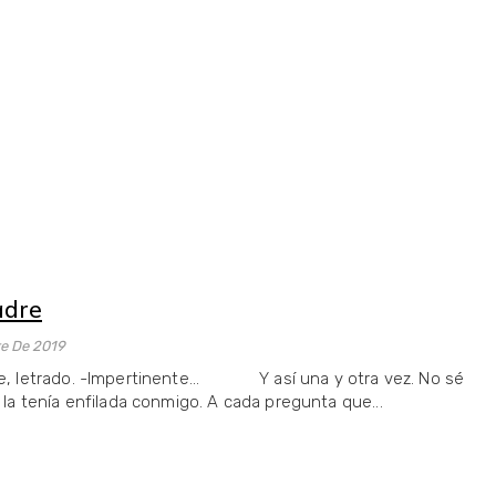
adre
re De 2019
te, letrado. -Impertinente... Y así una y otra vez. No sé
 la tenía enfilada conmigo. A cada pregunta que...