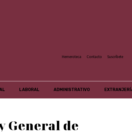
Hemeroteca
Contacto
Suscríbete
AL
LABORAL
ADMINISTRATIVO
EXTRANJERÍ
ey General de