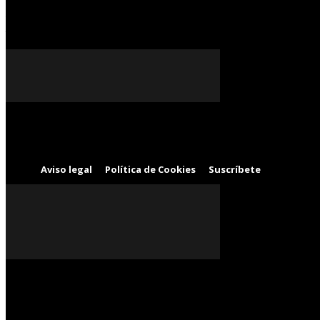
práctica
Análisis jurídico práctico completo de las principales
modalidades de contratos mercantiles internacionales
Aviso legal
Política de Cookies
Suscríbete