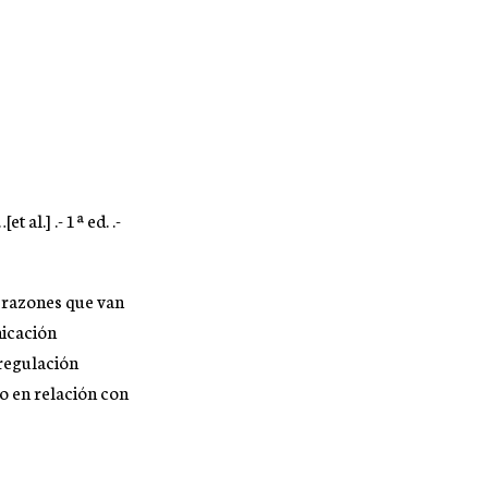
al.] .- 1ª ed. .-
 razones que van
nicación
 regulación
o en relación con