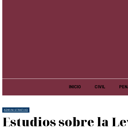
Recuperación de contraseña
Recupera tu contraseña
tu correo electrónico
Se te ha enviado una contraseña por correo electrónico.
INICIO
CIVIL
PEN
ADMINISTRATIVO
Estudios sobre la L