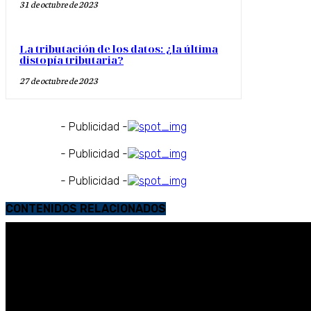
31 de octubre de 2023
La tributación de los datos: ¿la última
distopía tributaria?
27 de octubre de 2023
- Publicidad -
- Publicidad -
- Publicidad -
CONTENIDOS RELACIONADOS
Los menores e Internet: riesgos y
Justic
derechos
digital
Los menores e internet. Riesgos y derechos: especial
Justicia co
consideración de la...
Fontestad
Contratación mercantil internacional