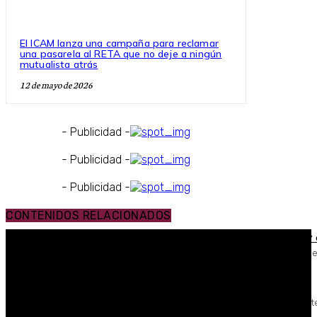
El ICAM lanza una campaña para reclamar
una pasarela al RETA que no deje a ningún
mutualista atrás
12 de mayo de 2026
- Publicidad -
- Publicidad -
- Publicidad -
CONTENIDOS RELACIONADOS
El ICAM convoca unos premios para fomentar la igualdad y el
En el marco de la nueva estrategia de igualdad impulsada por la Junta d
Gobierno del Colegio
El TC no logra cerrar un acuerdo pero descarta actuar para...
La falta de apoyos a las tesis de Conde-Pumpido obliga a zanjar el debat
"Nos podíamos haber ahorrado este disgusto"