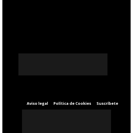
Los juzgados de Plaza Castilla se convertirán en un gran
centro...
Este nuevo espacio permitirá a los ciudadanos realizar la mayoría de las
gestiones administrativas
El Gobierno aprueba un paquete de medidas para la
transformación digital...
Las iniciativas aprobadas este mismo martes estaban incluidas en dos
normas tramitadas durante la anterior Legislatura
Aviso legal
Política de Cookies
Suscríbete